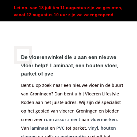
Let op: van 18 juli t/m 11 augustus zijn we gesloten,
vanaf 12 augustus 10 uur zijn we weer geopend.
De vloerenwinkel die u aan een nieuwe
vloer helpt! Laminaat, een houten vloer,
parket of pvc
Bent u op zoek naar een nieuwe vloer in de buurt
van Groningen? Dan bent u bij
Vloeren Lifestyle
Roden
aan het juiste adres. Wij zijn dé specialist
op het gebied van
vloeren Groningen en bieden
u een zeer
ruim assortiment
aan
vloermerken
.
Van
laminaat
en
PVC
tot parket,
vinyl
,
houten
vloeren
en zelfs
raamdecoratie
: u vindt het