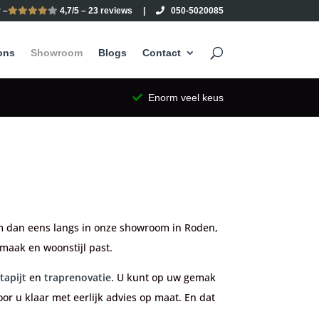
 –
4,7/5 – 23 reviews
|
050-5020085
ons
Showroom
Blogs
Contact
Enorm veel keus
Kom dan eens langs in onze showroom in Roden,
smaak en woonstijl past.
,
tapijt
en
traprenovatie
. U kunt op uw gemak
oor u klaar met eerlijk advies op maat. En dat