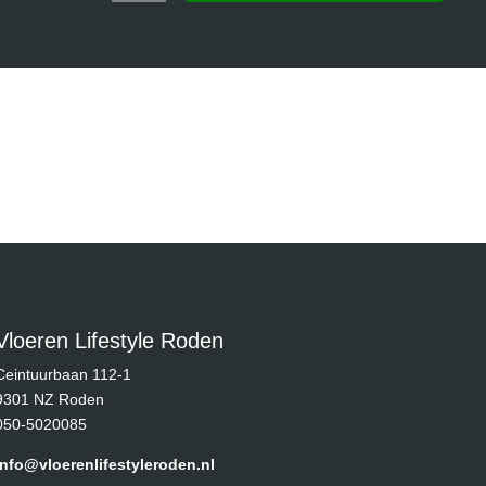
Vloeren Lifestyle Roden
Ceintuurbaan 112-1
9301 NZ Roden
050-5020085
info@vloerenlifestyleroden.nl