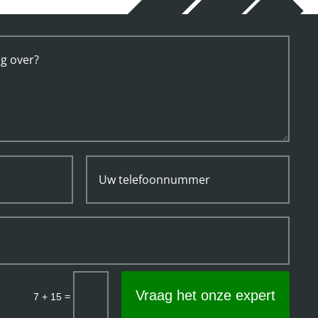
Vraag het onze expert
=
7 + 15