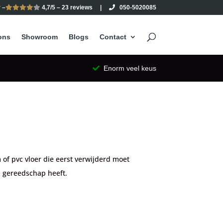
 –
4,7/5 – 23 reviews
|
050-5020085
ons
Showroom
Blogs
Contact
Enorm veel keus
 of pvc vloer die eerst verwijderd moet
n gereedschap heeft.