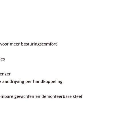
n voor meer besturingscomfort
ies
enzer
 aandrijving per handkoppeling
eembare gewichten en demonteerbare steel