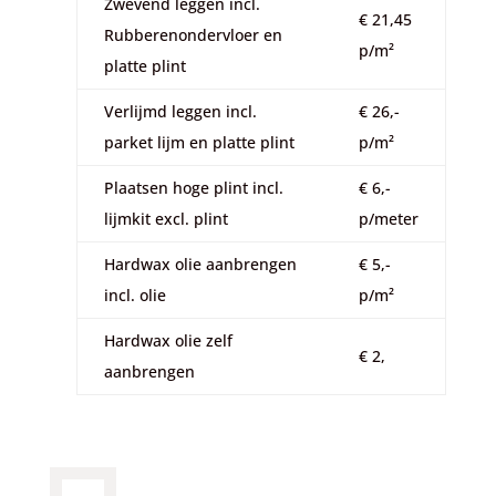
Zwevend leggen incl.
€ 21,45
Rubberenondervloer en
p/m²
platte plint
Verlijmd leggen incl.
€ 26,-
parket lijm en platte plint
p/m²
Plaatsen hoge plint incl.
€ 6,-
lijmkit excl. plint
p/meter
Hardwax olie aanbrengen
€ 5,-
incl. olie
p/m²
Hardwax olie zelf
€ 2,
aanbrengen