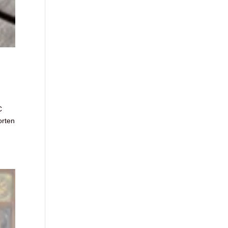
C
orten