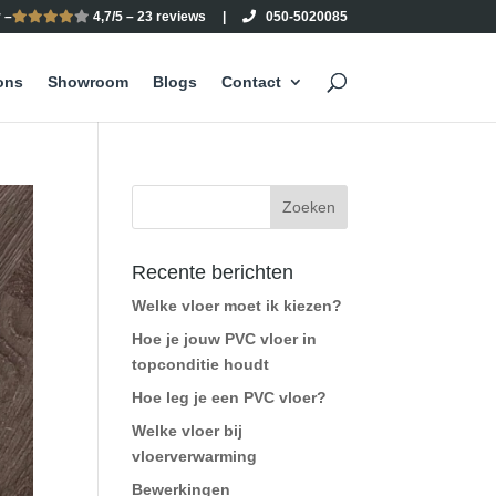
 –
4,7/5 – 23 reviews
|
050-5020085
ons
Showroom
Blogs
Contact
Recente berichten
Welke vloer moet ik kiezen?
Hoe je jouw PVC vloer in
topconditie houdt
Hoe leg je een PVC vloer?
Welke vloer bij
vloerverwarming
Bewerkingen