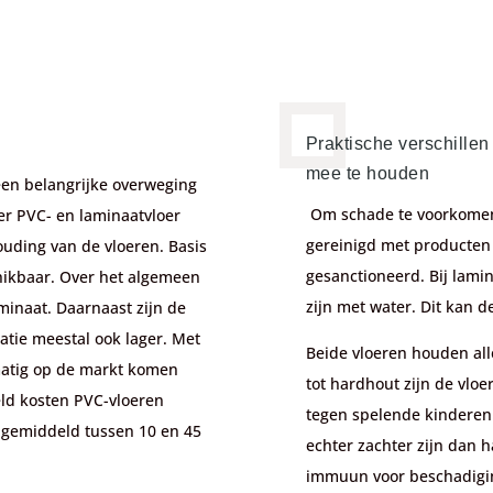
Praktische verschille
mee te houden
 een belangrijke overweging
Om schade te voorkomen
ter PVC- en laminaatvloer
gereinigd met producten d
houding van de vloeren. Basis
gesanctioneerd. Bij lamin
hikbaar. Over het algemeen
zijn met water. Dit kan 
minaat. Daarnaast zijn de
atie meestal ook lager. Met
Beide vloeren houden all
matig op de markt komen
tot hardhout zijn de vloe
ld kosten PVC-vloeren
tegen spelende kinderen 
 gemiddeld tussen 10 en 45
echter zachter zijn dan h
immuun voor beschadigi