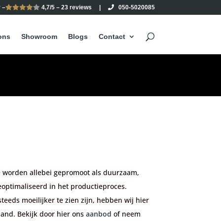
 –
4,7/5 – 23 reviews
|
050-5020085
ons
Showroom
Blogs
Contact
 Ze worden allebei gepromoot als duurzaam,
optimaliseerd in het productieproces.
eeds moeilijker te zien zijn, hebben wij hier
rland. Bekijk door hier ons
aanbod
of
neem