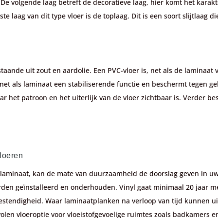
De volgende laag betreft de decoratieve laag, hier komt het karak
tste laag van dit type vloer is de toplaag. Dit is een soort slijtlaa
staande uit zout en aardolie. Een PVC-vloer is, net als de laminaat
net als laminaat een stabiliserende functie en beschermt tegen g
et patroon en het uiterlijk van de vloer zichtbaar is. Verder bestaa
loeren
 laminaat, kan de mate van duurzaamheid de doorslag geven in u
orden geïnstalleerd en onderhouden. Vinyl gaat minimaal 20 jaar m
bestendigheid. Waar laminaatplanken na verloop van tijd kunnen uit
olen vloeroptie voor vloeistofgevoelige ruimtes zoals badkamers e