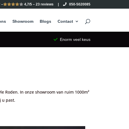
 –
4,7/5 – 23 reviews
|
050-5020085
ons
Showroom
Blogs
Contact
Enorm veel keus
style Roden. In onze showroom van ruim 1000m²
 u past.