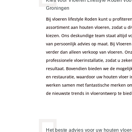
Kies voor Vloeren Lifestyle Roden voo
Groningen
Bij vloeren lifestyle Roden k
unt u profitere
assortiment aan houten vloeren,
zodat u di
kiezen. Ons deskundige team staat altijd v
van persoonlijk advies op maat.
Bij Vloere
verder dan alleen verkoop van vloeren. On
professionele vloerinstallatie, zodat u zeke
resultaat. Bovendien bieden we de mogeli
en restauratie, waardoor uw houten vloer in
w
erken samen met fantastische merken om 
de nieuwste trends in vloerontwerp te bie
Het beste advies voor uw houten vloe