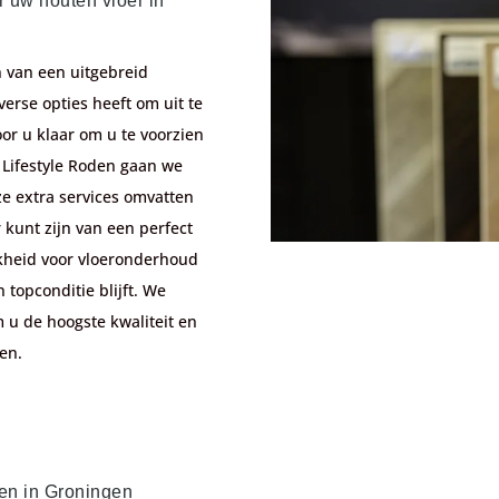
r uw houten vloer in
n van een uitgebreid
verse opties heeft om uit te
oor u klaar om u te voorzien
n Lifestyle Roden gaan we
ze extra services omvatten
r kunt zijn van een perfect
jkheid voor vloeronderhoud
 topconditie blijft. We
u de hoogste kwaliteit en
den.
ren in Groningen