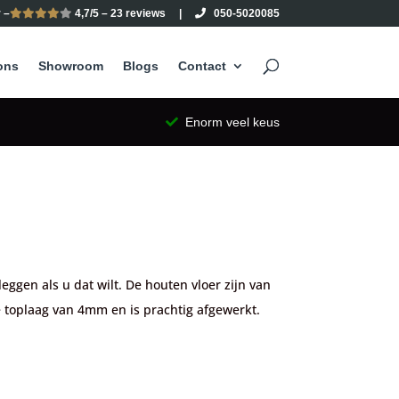
 –
4,7/5 – 23 reviews
|
050-5020085
ons
Showroom
Blogs
Contact
Enorm veel keus
ggen als u dat wilt. De houten vloer zijn van
 toplaag van 4mm en is prachtig afgewerkt.