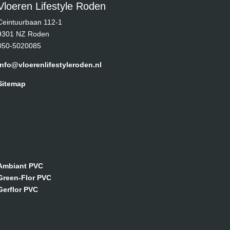
Vloeren Lifestyle Roden
Ceintuurbaan 112-1
9301 NZ Roden
050-5020085
info@vloerenlifestyleroden.nl
Sitemap
Ambiant PVC
Green-Flor PVC
Gerflor PVC